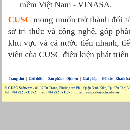
mềm Việt Nam - VINASA.
CUSC
mong muốn trở thành đối tác
sở tri thức và công nghệ, góp phần
khu vực và cả nước tiến nhanh, ti
viên của CUSC điều kiện phát triển t
Trang chủ
|
Giới thiệu
|
Sản phẩm - Dịch vụ
|
Giải pháp
|
Đối tác - Khách h
© CUSC Software
- 01 Lý Tự Trọng, Phường An Phú, Quận Ninh Kiều, Tp. Cần Thơ, V
Tel :
+84 292 3731072
Fax :
+84 292 3731071
Email :
cusc.sales@ctu.edu.vn