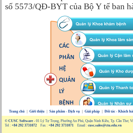
số 5573/QĐ-BYT của Bộ Y tế ban h
Trang chủ
|
Giới thiệu
|
Sản phẩm - Dịch vụ
|
Giải pháp
|
Đối tác - Khách h
© CUSC Software
- 01 Lý Tự Trọng, Phường An Phú, Quận Ninh Kiều, Tp. Cần Thơ, V
Tel :
+84 292 3731072
Fax :
+84 292 3731071
Email :
cusc.sales@ctu.edu.vn