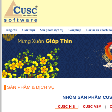
Trang chủ
Giới thiệu
Sản phẩm dịch vụ
Giải pháp
Đối tác và khách h
SẢN PHẨM & DỊCH VỤ
NHÓM SẢN PHẨM CUS
CUSC-HIS
CUSC-VSM
C
|
|